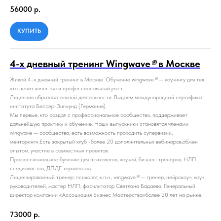
56000
р.
КУПИТЬ
4-х дневный тренинг Wingwave
®
в Москве
Живой 4-х дневный тренинг в Москве. Обучение wingwave
®
— коучингу для тех,
кто ценит качество и профессиональный рост.
Лицензия образовательной деятельности. Выдаем международный сертификат
института Бессер-Зигмунд (Германия).
Мы первые, кто создал c профессиональное сообщество, поддерживает
дальнейшую практику и обучение. Наши выпускники становятся членами
wingwave — сообщества, есть возможность проходить супервизии,
менторинги.Есть закрытый клуб -более 20 дополнительных вебинаров,обмен
опытом, участие в совместных проектах.
Профессиональное бучение для психологов, коучей, бизнес-тренеров, НЛП
специалистов, ДПДГ терапевтов.
Лицензированный тренер: психолог, к.п.н., wingwave
®
— тренер, нейрокоуч, коуч
руководителей, мастер НЛП, фасилитатор Светлана Бадаева. Генеральный
директор компании «Ассоциация Бизнес Мастерства»более 20 лет на рынке.
73000
р.