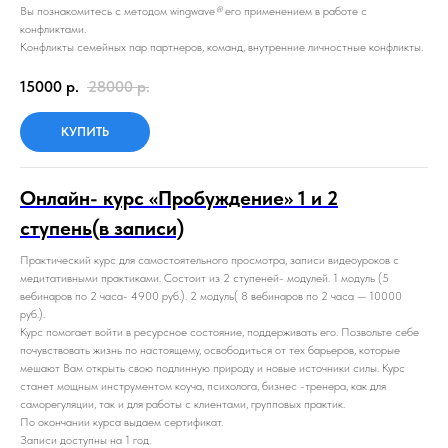
Вы познакомитесь с методом wingwave
®
его применением в работе с
конфликтами.
Конфликты семейных пар партнеров, команд, внутренние личностные конфликты.
15000
р.
28000
р.
КУПИТЬ
Онлайн- курс «Пробуждение» 1 и 2
ступень(в записи)
Практический курс для самостоятельного просмотра, записи видеоуроков с
медитативными практиками. Состоит из 2 ступеней- модулей. 1 модуль (5
вебинаров по 2 часа- 4900 руб.). 2 модуль( 8 вебинаров по 2 часа — 10000
руб.).
Курс помогает войти в ресурсное состояние, поддерживать его. Позвольте себе
почувствовать жизнь по настоящему, освободиться от тех барьеров, которые
мешают Вам открыть свою подлинную природу и новые источники силы. Курс
станет мощным инструментом коуча, психолога, бизнес -тренера, как для
саморегуляции, так и для работы с клиентами, групповых практик.
По окончании курса выдаем сертификат.
Записи доступны на 1 год.