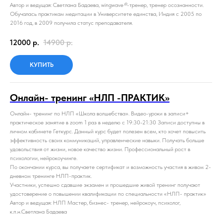
Автор и ведущая: Светлана Бадаева, wingwave
®
-тренер, тренер осознанности.
Обучалась практикам медитации в Университете единства, Индия с 2005 по
2016 год, в 2009 получила статус преподавателя.
12000
р.
14900
р.
КУПИТЬ
Онлайн- тренинг «НЛП -ПРАКТИК»
Онлайн- тренинг по НЛП «Школа волшебства». Видео-уроки в записи+
практическое занятие в zoom 1 раз в неделю с 19:30-21:30 Записи доступны в
личном кабинете Геткурс. Данный курс будет полезен всем, кто хочет повысить
эффективность своих коммуникаций, управленческие навыки. Получать больше
удовольствия от жизни, новое качество жизни. Профессиональный рост в
психологии, нейрокоучинге.
По окончании курса, вы получаете сертификат и возможность участия в живом 2-
дневном тренинге НЛП-практик.
Участники, успешно сдавшие экзамен и прошедшие живой тренинг получают
удостоверение о повышении квалификации по специальности «НЛП- практик»
Автор и ведущая: НЛП Мастер, бизнес- тренер, нейрокоуч, психолог,
к.п.н.Светлана Бадаева